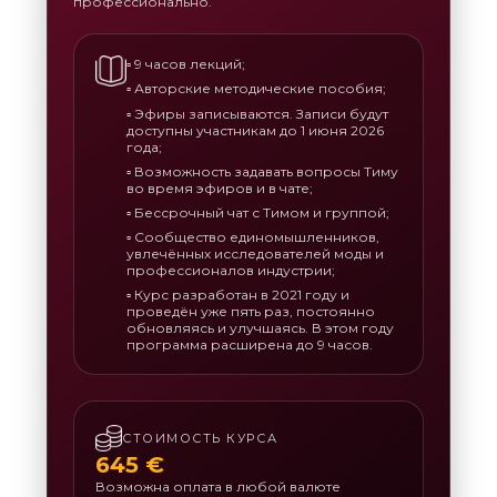
профессионально.
▫️ 9 часов лекций;
▫️ Авторские методические пособия;
▫️ Эфиры записываются. Записи будут
доступны участникам до 1 июня 2026
года;
▫️ Возможность задавать вопросы Тиму
во время эфиров и в чате;
▫️ Бессрочный чат с Тимом и группой;
▫️ Сообщество единомышленников,
увлечённых исследователей моды и
профессионалов индустрии;
▫️ Курс разработан в 2021 году и
проведён уже пять раз, постоянно
обновляясь и улучшаясь. В этом году
программа расширена до 9 часов.
СТОИМОСТЬ КУРСА
645 €
Возможна оплата в любой валюте